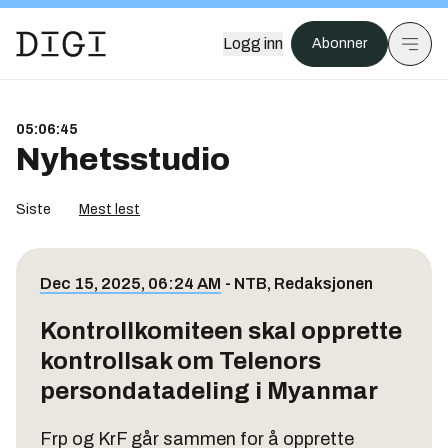
Logg inn
Abonner
05:06:45
Nyhetsstudio
Siste
Mest lest
Dec 15, 2025, 06:24 AM
-
NTB
,
Redaksjonen
Kontrollkomiteen skal opprette
kontrollsak om Telenors
persondatadeling i Myanmar
Frp og KrF går sammen for å opprette