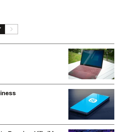
7
siness