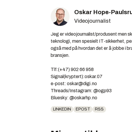
Oskar Hope-Paulsr
Videojournalist
Jeg er videojournalist/produsent men skr
teknologi, men spesielt IT-sikkerhet, pe
også med på hvordan det er å jobbe i br
bransjen.
Tlf:(+47) 902 66 958
Signal(kryptert):oskar.07
e-post: oskar@digi.no
Threads/Instagram: @ogp93
Bluesky: @oskarhp.no
LINKEDIN
EPOST
RSS