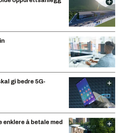
holde oppdrettsanlegg
in
al gi bedre 5G-
e enklere å betale med