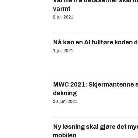
Varme fra datasenter skal 
varmt
2. juli 2021
Nå kan en AI fullføre koden d
1. juli 2021
MWC 2021: Skjermantenne sk
dekning
30. juni 2021
Ny løsning skal gjøre det my
mobilen