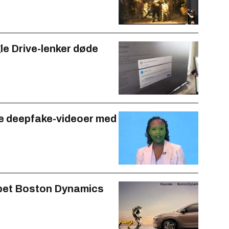
e Drive-lenker døde
re deepfake-videoer med
apet Boston Dynamics