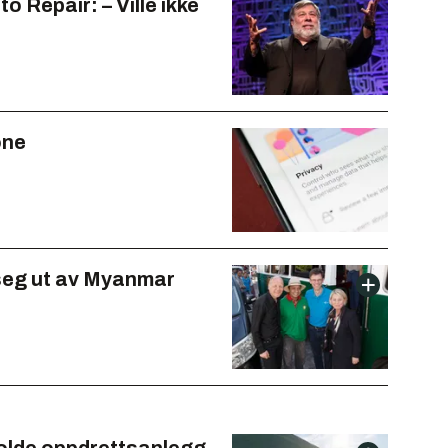
o Repair: – Ville ikke
one
 seg ut av Myanmar