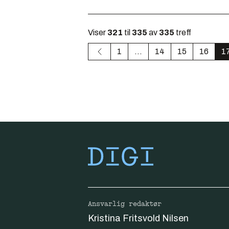
Viser
321
til
335
av
335
treff
1
...
14
15
16
1
Ansvarlig redaktør
Kristina Fritsvold Nilsen