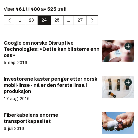
Viser
461
til
480
av
525
treff
1
23
24
25
...
27
Google om norske Disruptive
Technologies: «Dette kan bli større enn
oss»
5. sep. 2016
Investorene kaster penger etter norsk
mobil-linse - nå er den første linsa i
produksjon
17. aug. 2016
Fiberkabelens enorme
transportkapasitet
6. juli 2016