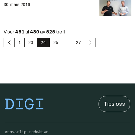
30. mars 2016
Viser
461
til
480
av
525
treff
1
23
24
25
...
27
Tips oss
Ansvarlig redaktør